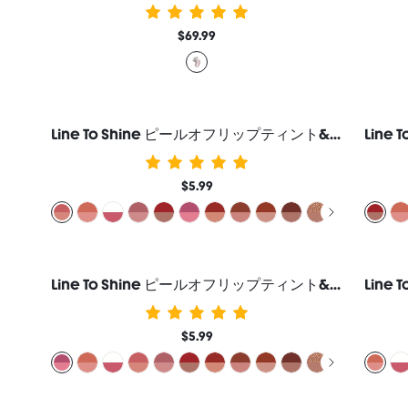
$69.99
Line To Shine ピールオフリップティント&グロスデュオ-113 Rose Latte 2-In-1 長持ちコンボ リキッドリップスティック リップライナー 女性と女の子のためのブランドビューティーコスメメイクアップ
$5.99
Line To Shine ピールオフリップティント&グロスデュオ-311 Berry Milkshake 2-In-1 長持ちコンボ リキッドリップスティック リップライナー 女性と女の子のためのブランドビューティーコスメメイクアップ
$5.99