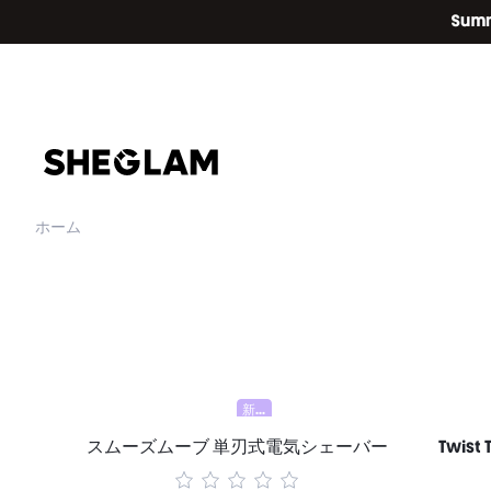
ホーム
新しい
スムーズムーブ 単刃式電気シェーバー