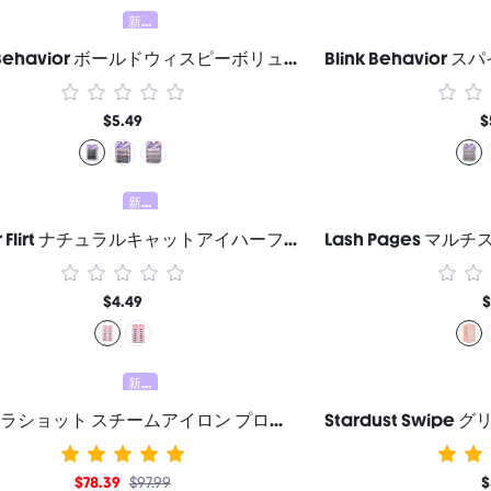
新しい
Blink Behavior ボールドウィスピーボリュームまつげクラスター - B03 Wispy Volume 女性と女の子のためのブランドビューティーコスメメイクアップ
$5.49
$
新しい
Flutter Flirt ナチュラルキャットアイハーフストリップまつげ 女性と女の子のためのブランドビューティーコスメメイクアップ
$4.49
$
新しい
ハイドラショット スチームアイロン プロ、ストレートアイロン＆カールアイロン、温蒸気テクノロジーでシルクのようなストレートヘア、溝付きデザインで髪に集中的にスチーム、3段階のスチーム設定と9分間のクイックスタイリング、あらゆる髪質に対応するデュアルボルテージ 贈り物 ピンク 補う ビーチ フェスティバル ヘアケア Y2K 休暇 夏 ヘアアクセサリー 新学期 家
$78.39
$97.99
$