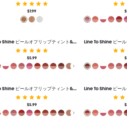
$7.99
$
Line To Shine ピールオフリップティント&グロスデュオ-310 Cherry Cola 2-In-1 長持ちコンボ リキッドリップスティック リップライナー 女性と女の子のためのブランドビューティーコスメメイクアップ
$5.99
$
Line To Shine ピールオフリップティント&グロスデュオ-013 Peach Mousse 2-In-1 長持ちコンボ リキッドリップスティック リップライナー 女性と女の子のためのブランドビューティーコスメメイクアップ
$5.99
$