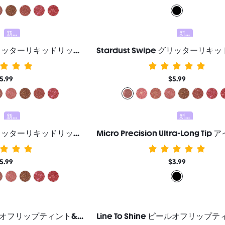
新しい
新しい
Stardust Swipe グリッターリキッドリップ-328 Red Giant リップグロス 瞬時のグリッター輝き 長持ちマットフィニッシュ 色移り防止 にじみ防止 女性と女の子のためのブランドビューティーコスメメイクアップ
5.99
$5.99
新しい
新しい
Stardust Swipe グリッターリキッドリップ-525 Orbital Glow リップグロス 瞬時のグリッター輝き 長持ちマットフィニッシュ 色移り防止 にじみ防止 女性と女の子のためのブランドビューティーコスメメイクアップ
5.99
$3.99
Line To Shine ピールオフリップティント&グロスデュオ-114 Pink Macaron 2-In-1 長持ちコンボ リキッドリップスティック リップライナー 女性と女の子のためのブランドビューティーコスメメイクアップ