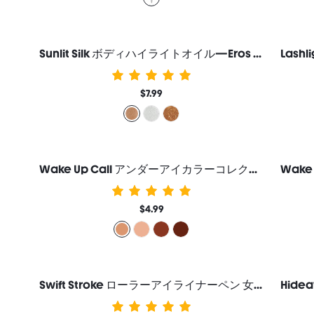
Sunlit Silk ボディハイライトオイル—Eros ボディグリッターローション ハイライターメイクアップ 女性と女の子のためのブランドビューティーコスメメイクアップ
$7.99
Wake Up Call アンダーアイカラーコレクター-Apricot 女性と女の子のためのブランドビューティーコスメメイクアップ
$4.99
Swift Stroke ローラーアイライナーペン 女性と女の子のためのブランドビューティーコスメメイクアップ