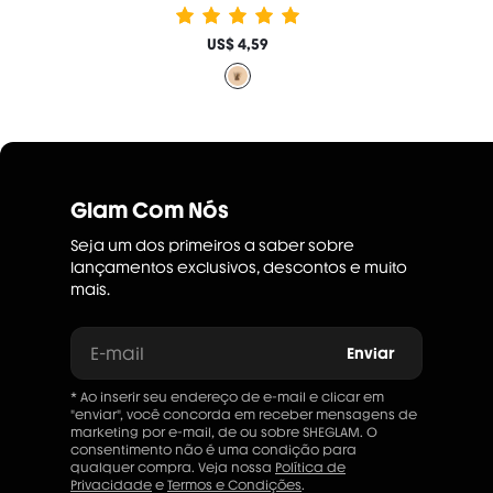
US$ 4,59
Glam Com Nós
Seja um dos primeiros a saber sobre
lançamentos exclusivos, descontos e muito
mais.
E-mail
Enviar
* Ao inserir seu endereço de e-mail e clicar em
"enviar", você concorda em receber mensagens de
marketing por e-mail, de ou sobre SHEGLAM. O
consentimento não é uma condição para
qualquer compra. Veja nossa
Política de
Privacidade
e
Termos e Condições
.