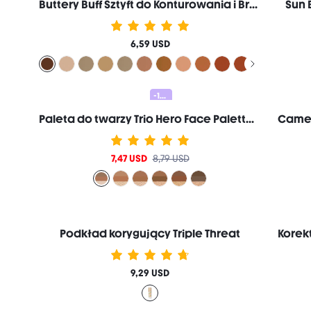
Buttery Buff Sztyft do Konturowania i Brązujący-Camel Suede
Sun 
6,59 USD
-15%
Paleta do twarzy Trio Hero Face Palette-Sand
7,47 USD
8,79 USD
Podkład korygujący Triple Threat
9,29 USD