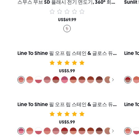
스무스 무브 5D 플래시 전기 면도기, 360° 회전식 5중날 커터 헤드 및 4800rpm 모터, 충전식 및 IPX7 방수 기능, 여성용 얼굴 및 바디 제모기 선물 분홍색 조립 해변 축제 헤어 케어 Y2K 휴가 여름 헤어 액세서리 개학 집
US$69.99
Line To Shine 필 오프 립 스테인 & 글로스 듀오-113 Rose Latte 2-In-1 지속력 콤보 리퀴드 립스틱 립 라이너 여성과 소녀를 위한 브랜드 뷰티 코스메틱 메이크업
US$5.99
Line To Shine 필 오프 립 스테인 & 글로스 듀오-311 Berry Milkshake 2-In-1 지속력 콤보 리퀴드 립스틱 립 라이너 여성과 소녀를 위한 브랜드 뷰티 코스메틱 메이크업
US$5.99