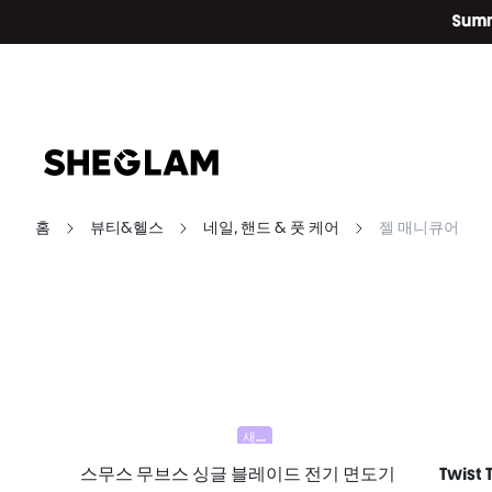
홈
뷰티&헬스
네일, 핸드 & 풋 케어
젤 매니큐어
새로움
스무스 무브스 싱글 블레이드 전기 면도기