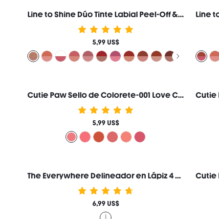
Line to Shine Dúo Tinte Labial Peel-Off & Gloss-514 Brown Butter Combo 2 en 1 Larga Duración Labial Líquido Delineador de Labios Marca de Belleza Cosmética Maquillaje para Mujeres y Niñas
5,99 US$
Cutie Paw Sello de Colorete-001 Love Cake
5,99 US$
The Everywhere Delineador en Lápiz 4 en 1 Marca de Belleza Cosmética Maquillaje para Mujeres y Niñas
6,99 US$