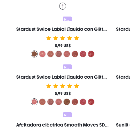
Nuevo
Stardust Swipe Labial Líquido con Glitter-519 Mocha Meteor Gloss Labial Brillo Glitter Instantáneo Acabado Mate de Larga Duración A Prueba de Transferencia y Manchas Marca de Belleza Cosmética Maquillaje para Mujeres y Niñas
5,99 US$
Nuevo
Stardust Swipe Labial Líquido con Glitter-137 Cosmic Pink Gloss Labial Brillo Glitter Instantáneo Acabado Mate de Larga Duración A Prueba de Transferencia y Manchas Marca de Belleza Cosmética Maquillaje para Mujeres y Niñas
5,99 US$
Nuevo
Afeitadora eléctrica Smooth Moves 5D Flash, cabezal de corte flotante de 5 cuchillas de 360° y motor de 4800 rpm, recargable e impermeable IPX7, para uso en seco y húmedo, para rostro y cuerpo femeninos. Regalo Rosa Constituir Playa Festivales Cuidado del cabello Y2K Vacaciones Verano Accesorios para el cabello regreso a la escuela Hogar