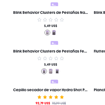
Nuevo
Blink Behavior Clusters de Pestañas Naturales Wispy Marca de Belleza Cosmética Maquillaje para Mujeres y Niñas
5,49 US$
Nuevo
Blink Behavior Clusters de Pestañas Feather Wispy Ligeros Marca de Belleza Cosmética Maquillaje para Mujeres y Niñas
5,49 US$
Nuevo
Cepillo secador de vapor Hydra Shot Pro de 38 mm (1,5"), nanovapor a prueba de quemaduras, 9 temperaturas y 3 niveles de vapor, calentamiento rápido y menos daño, antiencrespamiento y larga duración, voltaje universal para todo tipo de cabello. Regalo Rosa Constituir Playa Festivales Cuidado del cabello Y2K Vacaciones Verano Accesorios para el cabello regreso a la escuela Hogar
92,79 US$
115,99 US$