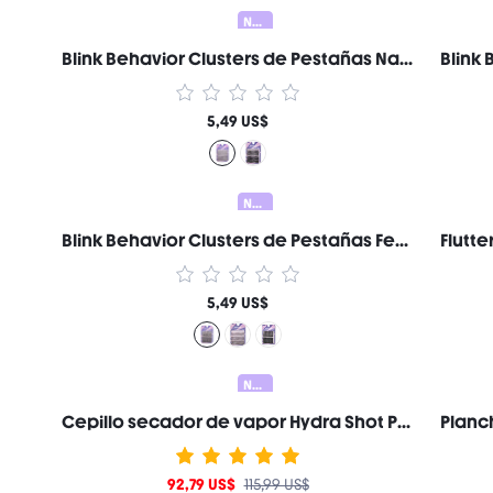
Nuevo
Blink Behavior Clusters de Pestañas Naturales Wispy Marca de Belleza Cosmética Maquillaje para Mujeres y Niñas
5,49 US$
Nuevo
Blink Behavior Clusters de Pestañas Feather Wispy Ligeros Marca de Belleza Cosmética Maquillaje para Mujeres y Niñas
5,49 US$
Nuevo
Cepillo secador de vapor Hydra Shot Pro de 38 mm (1,5"), nanovapor a prueba de quemaduras, 9 temperaturas y 3 niveles de vapor, calentamiento rápido y menos daño, antiencrespamiento y larga duración, voltaje universal para todo tipo de cabello. Regalo Rosa Constituir Playa Festivales Cuidado del cabello Y2K Vacaciones Verano Accesorios para el cabello regreso a la escuela Hogar
92,79 US$
115,99 US$