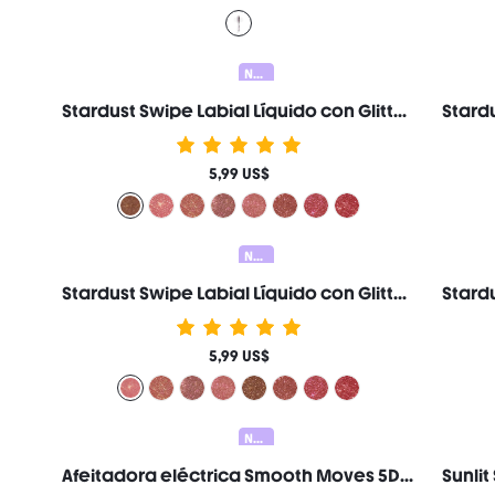
Nuevo
Stardust Swipe Labial Líquido con Glitter-519 Mocha Meteor Gloss Labial Brillo Glitter Instantáneo Acabado Mate de Larga Duración A Prueba de Transferencia y Manchas Marca de Belleza Cosmética Maquillaje para Mujeres y Niñas
5,99 US$
Nuevo
Stardust Swipe Labial Líquido con Glitter-137 Cosmic Pink Gloss Labial Brillo Glitter Instantáneo Acabado Mate de Larga Duración A Prueba de Transferencia y Manchas Marca de Belleza Cosmética Maquillaje para Mujeres y Niñas
5,99 US$
Nuevo
Afeitadora eléctrica Smooth Moves 5D Flash, cabezal de corte flotante de 5 cuchillas de 360° y motor de 4800 rpm, recargable e impermeable IPX7, para uso en seco y húmedo, para rostro y cuerpo femeninos. Regalo Rosa Constituir Playa Festivales Cuidado del cabello Y2K Vacaciones Verano Accesorios para el cabello regreso a la escuela Hogar