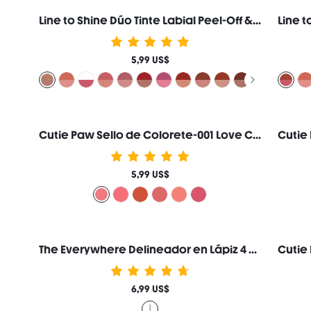
Line to Shine Dúo Tinte Labial Peel-Off & Gloss-514 Brown Butter Combo 2 en 1 Larga Duración Labial Líquido Delineador de Labios Marca de Belleza Cosmética Maquillaje para Mujeres y Niñas
5,99 US$
Cutie Paw Sello de Colorete-001 Love Cake
5,99 US$
The Everywhere Delineador en Lápiz 4 en 1 Marca de Belleza Cosmética Maquillaje para Mujeres y Niñas
6,99 US$