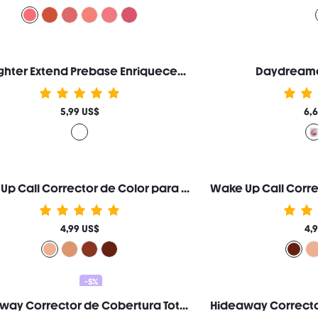
Lashlighter Extend Prebase Enriquecedora para Pestañas Marca de Belleza Cosmética Maquillaje para Mujeres y Niñas
Daydreamer
5,99 US$
6,
Wake Up Call Corrector de Color para Ojeras-Peach Marca de Belleza Cosmética Maquillaje para Mujeres y Niñas
4,99 US$
4,
-5%
Hideaway Corrector de Cobertura Total-Periwinkle Corrector de Color Iluminador y Resaltador Marca de Belleza Cosmética Maquillaje para Mujeres y Niñas