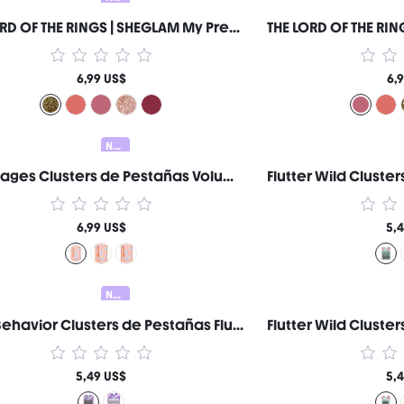
THE LORD OF THE RINGS | SHEGLAM My Preciousss Brillo Labial-Fangorn™ Marca de Belleza Cosmética Maquillaje para Mujeres y Niñas
6,99 US$
6,
Nuevo
Lash Pages Clusters de Pestañas Volumen Ligero Marca de Belleza Cosmética Maquillaje para Mujeres y Niñas
6,99 US$
5,
Nuevo
Blink Behavior Clusters de Pestañas Fluffy Wispy Marca de Belleza Cosmética Maquillaje para Mujeres y Niñas
5,49 US$
5,