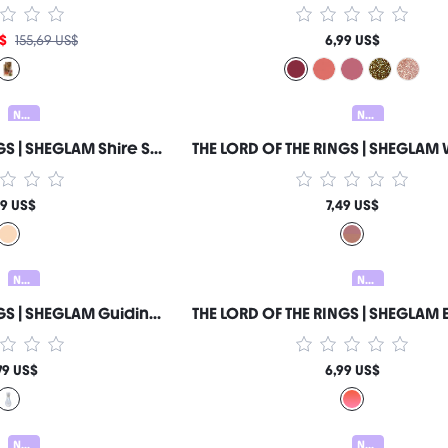
S$
155,69 US$
6,99 US$
Nuevo
Nuevo
THE LORD OF THE RINGS | SHEGLAM Shire Serenity Polvo Fijador Marca de Belleza Cosmética Maquillaje para Mujeres y Niñas
69 US$
7,49 US$
Nuevo
Nuevo
THE LORD OF THE RINGS | SHEGLAM Guiding Star Sérum Prebase Hidratante y Calmante Marca de Belleza Cosmética Maquillaje para Mujeres y Niñas
79 US$
6,99 US$
Nuevo
Nuevo