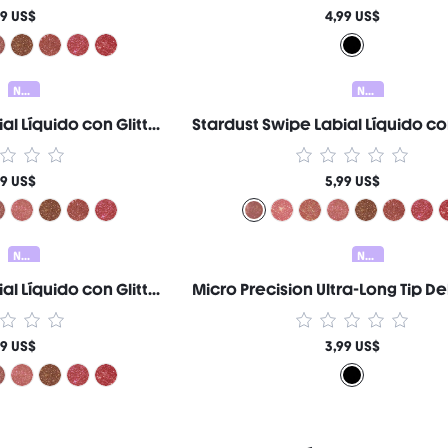
99 US$
4,99 US$
Nuevo
Nuevo
Stardust Swipe Labial Líquido con Glitter-328 Red Giant Gloss Labial Brillo Glitter Instantáneo Acabado Mate de Larga Duración A Prueba de Transferencia y Manchas Marca de Belleza Cosmética Maquillaje para Mujeres y Niñas
99 US$
5,99 US$
Nuevo
Nuevo
Stardust Swipe Labial Líquido con Glitter-525 Orbital Glow Gloss Labial Brillo Glitter Instantáneo Acabado Mate de Larga Duración A Prueba de Transferencia y Manchas Marca de Belleza Cosmética Maquillaje para Mujeres y Niñas
99 US$
3,99 US$