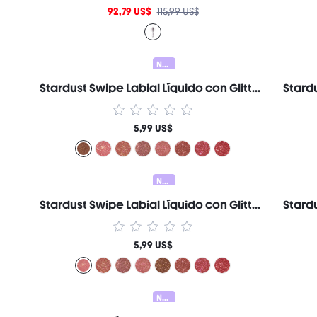
92,79 US$
115,99 US$
Nuevo
Stardust Swipe Labial Líquido con Glitter-519 Mocha Meteor Gloss Labial Brillo Glitter Instantáneo Acabado Mate de Larga Duración A Prueba de Transferencia y Manchas Marca de Belleza Cosmética Maquillaje para Mujeres y Niñas
5,99 US$
Nuevo
Stardust Swipe Labial Líquido con Glitter-137 Cosmic Pink Gloss Labial Brillo Glitter Instantáneo Acabado Mate de Larga Duración A Prueba de Transferencia y Manchas Marca de Belleza Cosmética Maquillaje para Mujeres y Niñas
5,99 US$
Nuevo