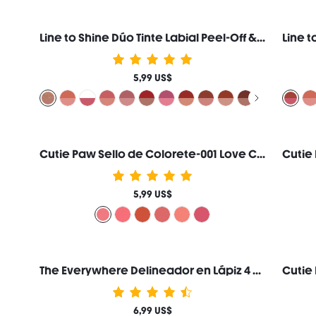
Line to Shine Dúo Tinte Labial Peel-Off & Gloss-514 Brown Butter Combo 2 en 1 Larga Duración Labial Líquido Delineador de Labios Marca de Belleza Cosmética Maquillaje para Mujeres y Niñas
5,99 US$
Cutie Paw Sello de Colorete-001 Love Cake
5,99 US$
The Everywhere Delineador en Lápiz 4 en 1 Marca de Belleza Cosmética Maquillaje para Mujeres y Niñas
6,99 US$