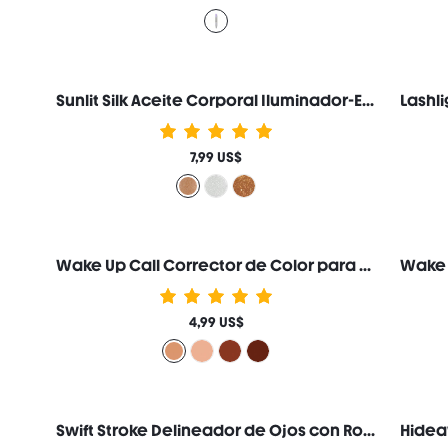
Sunlit Silk Aceite Corporal Iluminador-Eros Loción Corporal con Glitter Iluminador Maquillaje Marca de Belleza Cosmética Maquillaje para Mujeres y Niñas
7,99 US$
Wake Up Call Corrector de Color para Ojeras-Apricot Marca de Belleza Cosmética Maquillaje para Mujeres y Niñas
4,99 US$
Swift Stroke Delineador de Ojos con Rodillo Marca de Belleza Cosmética Maquillaje para Mujeres y Niñas