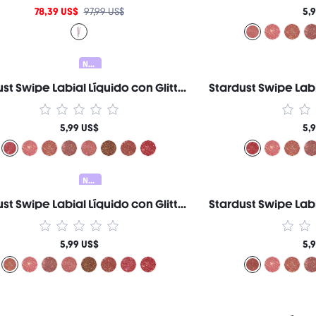
78,39 US$
97,99 US$
5,
Nuevo
Stardust Swipe Labial Líquido con Glitter-417 Twinkle Rush Gloss Labial Brillo Glitter Instantáneo Acabado Mate de Larga Duración A Prueba de Transferencia y Manchas Marca de Belleza Cosmética Maquillaje para Mujeres y Niñas
5,99 US$
5,
Nuevo
Stardust Swipe Labial Líquido con Glitter-111 High Key Gloss Labial Brillo Glitter Instantáneo Acabado Mate de Larga Duración A Prueba de Transferencia y Manchas Marca de Belleza Cosmética Maquillaje para Mujeres y Niñas
5,99 US$
5,