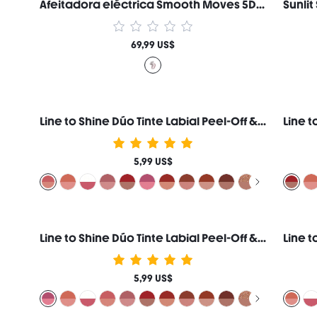
Afeitadora eléctrica Smooth Moves 5D Flash, cabezal de corte flotante de 5 cuchillas de 360° y motor de 4800 rpm, recargable e impermeable IPX7, para uso en seco y húmedo, para rostro y cuerpo femeninos. Regalo Rosa Constituir Playa Festivales Cuidado del cabello Y2K Vacaciones Verano Accesorios para el cabello regreso a la escuela Hogar
69,99 US$
Line to Shine Dúo Tinte Labial Peel-Off & Gloss-113 Rose Latte Combo 2 en 1 Larga Duración Labial Líquido Delineador de Labios Marca de Belleza Cosmética Maquillaje para Mujeres y Niñas
5,99 US$
Line to Shine Dúo Tinte Labial Peel-Off & Gloss-311 Berry Milkshake Combo 2 en 1 Larga Duración Labial Líquido Delineador de Labios Marca de Belleza Cosmética Maquillaje para Mujeres y Niñas
5,99 US$