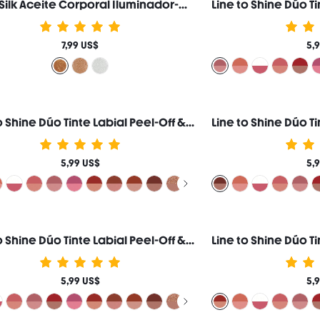
Sunlit Silk Aceite Corporal Iluminador-Medusa Loción Corporal con Glitter Iluminador Maquillaje Marca de Belleza Cosmética Maquillaje para Mujeres y Niñas
7,99 US$
5,
Line to Shine Dúo Tinte Labial Peel-Off & Gloss-310 Cherry Cola Combo 2 en 1 Larga Duración Labial Líquido Delineador de Labios Marca de Belleza Cosmética Maquillaje para Mujeres y Niñas
5,99 US$
5,
Line to Shine Dúo Tinte Labial Peel-Off & Gloss-013 Peach Mousse Combo 2 en 1 Larga Duración Labial Líquido Delineador de Labios Marca de Belleza Cosmética Maquillaje para Mujeres y Niñas
5,99 US$
5,