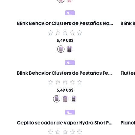
Nuevo
Blink Behavior Clusters de Pestañas Naturales Wispy Marca de Belleza Cosmética Maquillaje para Mujeres y Niñas
5,49 US$
Nuevo
Blink Behavior Clusters de Pestañas Feather Wispy Ligeros Marca de Belleza Cosmética Maquillaje para Mujeres y Niñas
5,49 US$
Nuevo
Cepillo secador de vapor Hydra Shot Pro de 38 mm (1,5"), nanovapor a prueba de quemaduras, 9 temperaturas y 3 niveles de vapor, calentamiento rápido y menos daño, antiencrespamiento y larga duración, voltaje universal para todo tipo de cabello. Regalo Rosa Constituir Playa Festivales Cuidado del cabello Y2K Vacaciones Verano Accesorios para el cabello regreso a la escuela Hogar