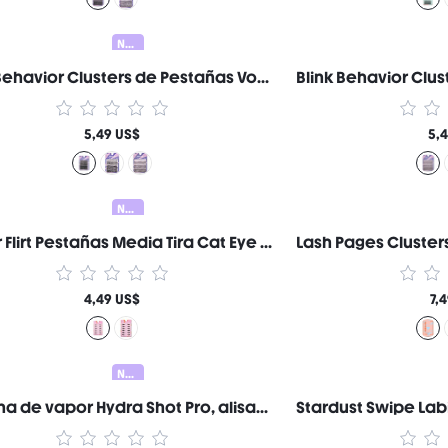
Nuevo
Blink Behavior Clusters de Pestañas Volumen Bold Wispy - B03 Wispy volume Marca de Belleza Cosmética Maquillaje para Mujeres y Niñas
5,49 US$
5,
Nuevo
Flutter Flirt Pestañas Media Tira Cat Eye Naturales Marca de Belleza Cosmética Maquillaje para Mujeres y Niñas
4,49 US$
7,
Nuevo
Plancha de vapor Hydra Shot Pro, alisadora y rizadora, tecnología de vapor caliente para un alisado sedoso, diseño acanalado que concentra el vapor en el cabello, 3 ajustes de vapor y peinado rápido en 9 minutos, doble voltaje para todo tipo de cabello. Regalo Rosa Constituir Playa Festivales Cuidado del cabello Y2K Vacaciones Verano Accesorios para el cabello regreso a la escuela Hogar