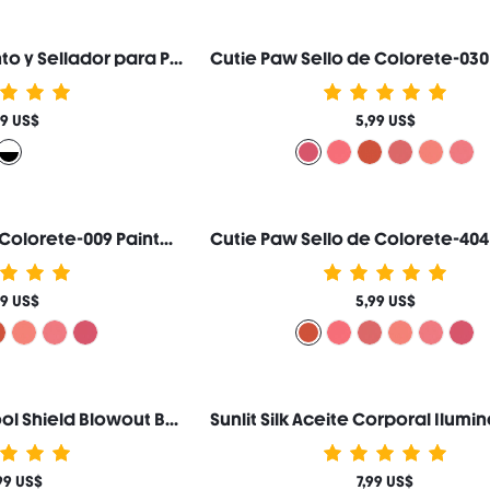
Flex Bond Pegamento y Sellador para Pestañas Marca de Belleza Cosmética Maquillaje para Mujeres y Niñas
99 US$
5,99 US$
Cutie Paw Sello de Colorete-009 Painted Peony
99 US$
5,99 US$
Cepillo secador Cool Shield Blowout Brush Pro, 72 mm (2,8"), aire caliente y frío, tecnología Cool Shield, 33000 rpm, el aire frío fija el peinado y reduce el encrespamiento, 3 temperaturas y velocidades, cable giratorio de 360° para todo tipo de longitudes y texturas de cabello. Regalo Rosa Constituir Playa Festivales Cuidado del cabello Y2K Vacaciones Verano Accesorios para el cabello regreso a la escuela Hogar
99 US$
7,99 US$