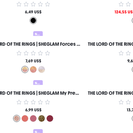
6,49 US$
124,55 U
Nuevo
THE LORD OF THE RINGS | SHEGLAM Forces of Fate | Dúo de Sombras de Ojos-Loyalty & Courage Marca de Belleza Cosmética Maquillaje para Mujeres y Niñas
7,69 US$
9,
Nuevo
THE LORD OF THE RINGS | SHEGLAM My Preciousss Brillo Labial-Rohan™ Marca de Belleza Cosmética Maquillaje para Mujeres y Niñas
6,99 US$
13,
Nuevo