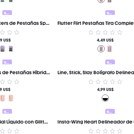
Nuevo
Nuevo
Blink Behavior Clusters de Pestañas Spiky Wispy - B05 Hybrid Marca de Belleza Cosmética Maquillaje para Mujeres y Niñas
49 US$
4,49 US$
Nuevo
Nuevo
Lash Pages Clusters de Pestañas Híbridas Multi-Estilo Marca de Belleza Cosmética Maquillaje para Mujeres y Niñas
49 US$
4,99 US$
Nuevo
Nuevo
Stardust Swipe Labial Líquido con Glitter-034 Bare Nebula Gloss Labial Brillo Glitter Instantáneo Acabado Mate de Larga Duración A Prueba de Transferencia y Manchas Marca de Belleza Cosmética Maquillaje para Mujeres y Niñas