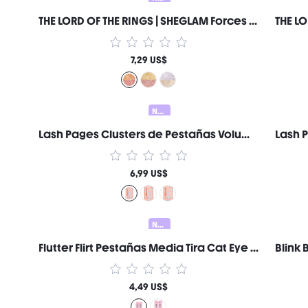
THE LORD OF THE RINGS | SHEGLAM Forces of Fate | Dúo de Sombras de Ojos-Temptation & Purity Marca de Belleza Cosmética Maquillaje para Mujeres y Niñas
7,29 US$
Nuevo
Lash Pages Clusters de Pestañas Volumen Feisty Marca de Belleza Cosmética Maquillaje para Mujeres y Niñas
6,99 US$
Nuevo
Flutter Flirt Pestañas Media Tira Cat Eye Volumen Marca de Belleza Cosmética Maquillaje para Mujeres y Niñas
4,49 US$