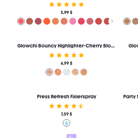
5,99 $
Glowchi Bouncy Highlighter-Cherry Blossom
Glo
6,99 $
Press Refresh Fixierspray
7,59 $
-15%