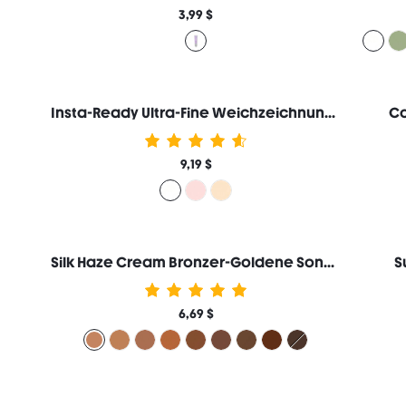
3,99 $
Insta-Ready Ultra-Fine Weichzeichnung & Lifting Fixierpuder Zwei in Einem-Translucent
Co
9,19 $
Silk Haze Cream Bronzer-Goldene Sonne
S
6,69 $