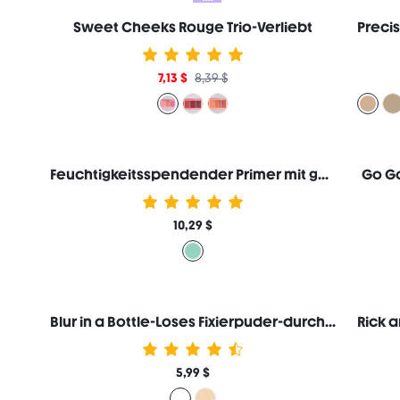
Sweet Cheeks Rouge Trio-Verliebt
7,13 $
8,39 $
Feuchtigkeitsspendender Primer mit gutem Griff
Go Go
10,29 $
Blur in a Bottle-Loses Fixierpuder-durchscheinend
5,99 $