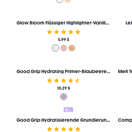
Glow Bloom Flüssiger Highlighter-Vanilla Frost
Le
5,99 $
Good Grip Hydrating Primer-Blaubeere + AHA
10,29 $
Prep & Set 20% OFF
Good Grip Hydratisierende Grundierung-Heidelbeere+AHA-Reisegröße