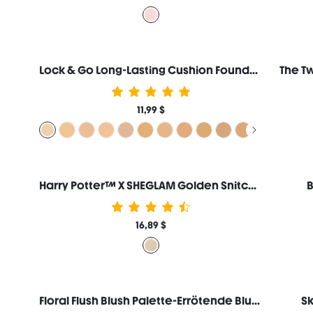
Lock & Go Long-Lasting Cushion Foundation-Linen
11,99 $
Harry Potter™ X SHEGLAM Golden Snitch Textmarker
B
16,89 $
Floral Flush Blush Palette-Errötende Blumenstrauß
Sk